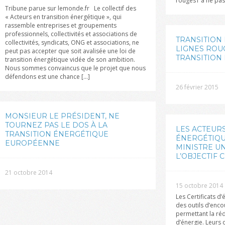
rouges1 à ne pas f
Tribune parue sur lemonde.fr Le collectif des
« Acteurs en transition énergétique », qui
rassemble entreprises et groupements
professionnels, collectivités et associations de
TRANSITION 
collectivités, syndicats, ONG et associations, ne
LIGNES ROU
peut pas accepter que soit avalisée une loi de
TRANSITION
transition énergétique vidée de son ambition.
Nous sommes convaincus que le projet que nous
défendons est une chance [...]
26 février 2015
MONSIEUR LE PRÉSIDENT, NE
TOURNEZ PAS LE DOS À LA
LES ACTEUR
TRANSITION ÉNERGÉTIQUE
ÉNERGÉTIQU
EUROPÉENNE
MINISTRE U
L’OBJECTIF 
21 octobre 2014
15 octobre 2014
Les Certificats d
des outils d’enc
permettant la ré
d’énergie. Leurs 