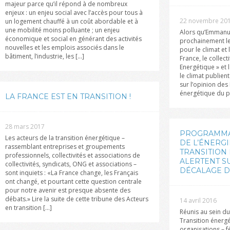
majeur parce qu’il répond à de nombreux
enjeux : un enjeu social avec l’accès pour tous à
22 novembre 20
un logement chauffé à un coût abordable et à
une mobilité moins polluante ; un enjeu
Alors qu’Emmanu
économique et social en générant des activités
prochainement le 
nouvelles et les emplois associés dans le
pour le climat et 
bâtiment, l’industrie, les [...]
France, le collect
Energétique » et
le climat publien
sur l’opinion des
énergétique du pa
LA FRANCE EST EN TRANSITION !
28 mars 2017
PROGRAMMA
Les acteurs de la transition énergétique –
DE L’ÉNERGI
rassemblant entreprises et groupements
TRANSITION
professionnels, collectivités et associations de
ALERTENT S
collectivités, syndicats, ONG et associations –
DÉCALAGE D
sont inquiets : «La France change, les Français
ont changé, et pourtant cette question centrale
pour notre avenir est presque absente des
débats.» Lire la suite de cette tribune des Acteurs
14 avril 2016
en transition [...]
Réunis au sein du
Transition énergé
organisations – f