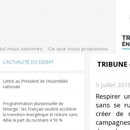
Qui nous sommes
Ce que nous proposons
L'ACTUALITÉ DU DÉBAT
TRIBUNE 
Lettre au Président de l’Assemblée
5 juillet 201
nationale
Respirer u
sans se ru
Programmation pluriannuelle de
l’énergie : les Français veulent accélérer
créer de n
la transition énergétique et réduire sans
délai la part du nucléaire à 50 %
campagnes