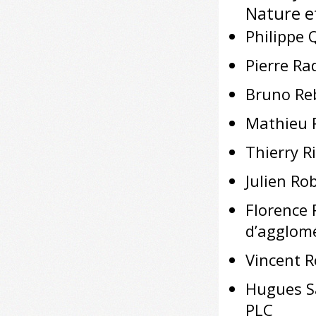
Nature e
Philippe 
Pierre Ra
Bruno Reb
Mathieu R
Thierry R
Julien Ro
Florence
d’agglomé
Vincent R
Hugues Sa
PLC