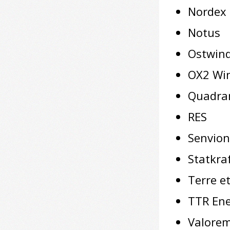
Nordex
Notus
Ostwin
OX2 Wi
Quadra
RES
Senvion
Statkra
Terre e
TTR En
Valore