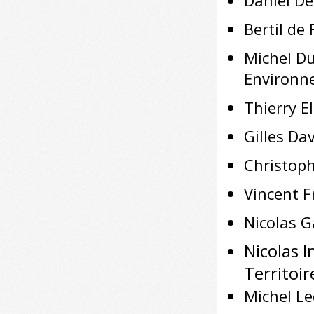
Daniel De
Bertil de 
Michel Du
Environn
Thierry E
Gilles Da
Christoph
Vincent F
Nicolas G
Nicolas I
Territoir
Michel Le