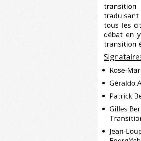
transitio
traduisant 
tous les ci
débat en y
transition 
Signataire
Rose-Mar
Géraldo A
Patrick B
Gilles Be
Transitio
Jean-Loup
Energ'ét