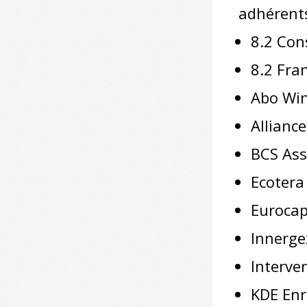
adhérents
8.2 Con
8.2 Fra
Abo Wi
Allianc
BCS As
Ecotera
Euroca
Innerge
Interve
KDE Enr