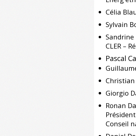
Célia Bla
Sylvain B
Sandrine
CLER – Ré
Pascal C
Guillaum
Christian
Giorgio D
Ronan Dan
Président
Conseil n