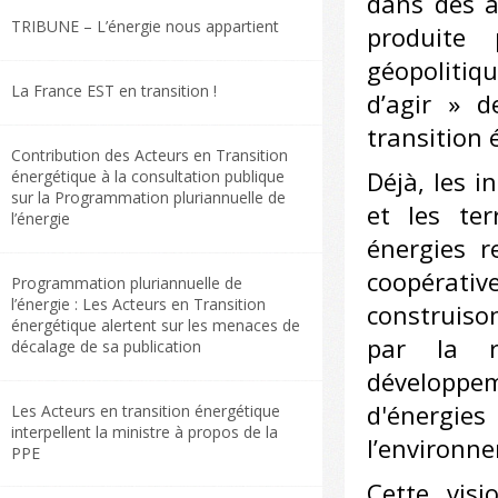
dans des ac
TRIBUNE – L’énergie nous appartient
produite 
géopolitiq
La France EST en transition !
d’agir » d
transition 
Contribution des Acteurs en Transition
Déjà, les i
énergétique à la consultation publique
sur la Programmation pluriannuelle de
et les te
l’énergie
énergies r
coopérati
Programmation pluriannuelle de
l’énergie : Les Acteurs en Transition
construiso
énergétique alertent sur les menaces de
par la r
décalage de sa publication
développem
d'énergie
Les Acteurs en transition énergétique
interpellent la ministre à propos de la
l’environne
PPE
Cette visi