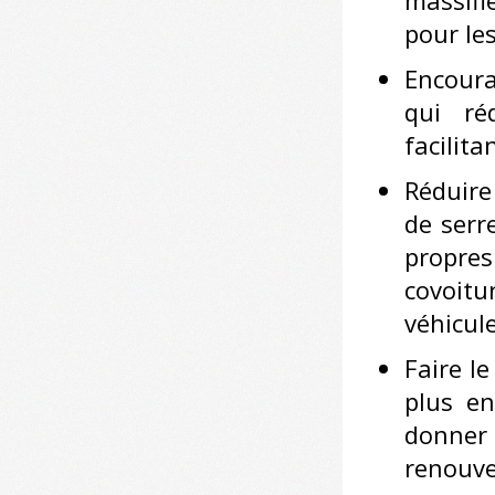
massifi
pour les
Encoura
qui ré
facilit
Réduire 
de serr
propr
covoit
véhicule
Faire le
plus en
donner
renouve