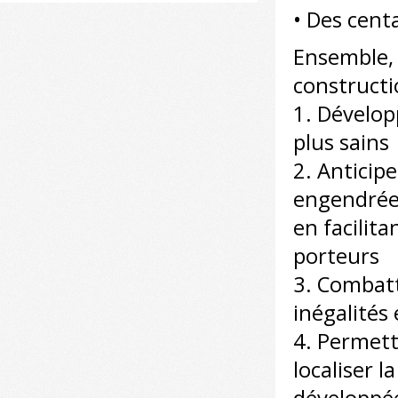
• Des centa
Ensemble, 
constructi
1. Dévelop
plus sains
2. Anticipe
engendrées
en facilita
porteurs
3. Combatt
inégalités 
4. Permettr
localiser l