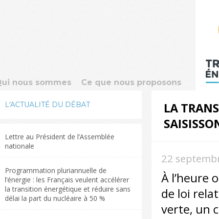
Qui nous sommes
Ce que nous proposons
L'ACTUALITÉ DU DÉBAT
LA TRANS
SAISISSON
Lettre au Président de l’Assemblée
nationale
22 septemb
Programmation pluriannuelle de
À l’heure 
l’énergie : les Français veulent accélérer
la transition énergétique et réduire sans
de loi rela
délai la part du nucléaire à 50 %
verte, un c