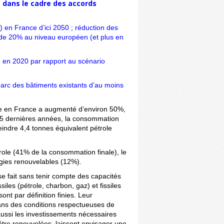
 dans le cadre des accords
) en France d’ici 2050 ; réduction des
 de 20% au niveau européen (et plus en
 en 2020 par rapport au scénario
arc des bâtiments existants d’au moins
re en France a augmenté d’environ 50%,
 15 dernières années, la consommation
ndre 4,4 tonnes équivalent pétrole
role (41% de la consommation finale), le
rgies renouvelables (12%).
e fait sans tenir compte des capacités
les (pétrole, charbon, gaz) et fissiles
t par définition finies. Leur
 dans des conditions respectueuses de
ussi les investissements nécessaires
 être renouvelées, laissent envisager une