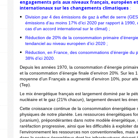
engagements pris aux niveaux français, européen et
internationaux sur les changements climatiques
:
Division par 4 des émissions de gaz à effet de serre (GES
émissions d’au moins 17% d’ici 2020 par rapport à 1990,
cas d’un accord international sur le climat) ;
Réduction de 20% de la consommation primaire d’énergie
tendanciel au niveau européen d’ici 2020 ;
Réduction, en France, des consommations d’énergie du p
38% d’ici 2020.
Depuis les années 1970, la consommation d’énergie primai
et la consommation d’énergie finale d’environ 20%. Sur les
moyenne d’un Français a augmenté d’environ 10%, pour attei
(Tep).
Le mix énergétique français est largement dominé par le pét
nucléaire et le gaz (21% chacun), largement devant les éne
Cette croissance continue de la consommation énergétique s
physiques de notre planète. Les ressources énergétiques fossi
(uranium), prépondérantes dans notre modèle énergétique, son
raréfaction progressive, ainsi que les difficultés à exploiter
l’environnement les ressources non conventionnelles, mais a
dans le secteur énergétique dont les infrastructures doivent