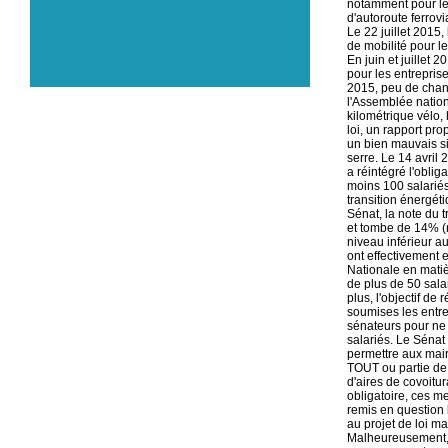
notamment pour le 
d'autoroute ferrovi
Le 22 juillet 2015,
de mobilité pour le
En juin et juillet 
pour les entrepris
2015, peu de chang
l'Assemblée natio
kilométrique vélo,
loi, un rapport pro
un bien mauvais si
serre. Le 14 avril
a réintégré l'oblig
moins 100 salariés
transition énergé
Sénat, la note du t
et tombe de 14% (
niveau inférieur a
ont effectivement 
Nationale en matièr
de plus de 50 sala
plus, l'objectif de
soumises les entre
sénateurs pour ne 
salariés. Le Sénat
permettre aux mair
TOUT ou partie de 
d'aires de covoitur
obligatoire, ces m
remis en question 
au projet de loi ma
Malheureusement, 