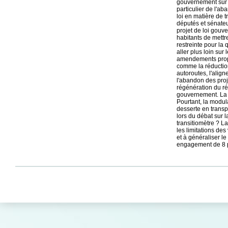
gouvernement sur l
particulier de l'ab
loi en matière de t
députés et sénateur
projet de loi gou
habitants de mettr
restreinte pour la 
aller plus loin sur
amendements propo
comme la réduction
autoroutes, l'align
l'abandon des proje
régénération du ré
gouvernement. La l
Pourtant, la modula
desserte en transp
lors du débat sur 
transitiomètre ? L
les limitations de
et à généraliser le
engagement de 8 po