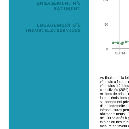
ENGAGEMENT N°5
BÂTIMENT
ENGAGEMENT N°6
50
INDUSTRIE / SERVICES
0
Oct '14
Au final dans la l
véhicule à faibles 
véhicules à faibles
collectivités (20%)
millions de prises 
faibles émissions p
stationnement privi
d'une indemnité ki
infrastructures pe
bâtiments neufs - 
de 100 salariés à 
faibles ou très fa
mesure en faveur 